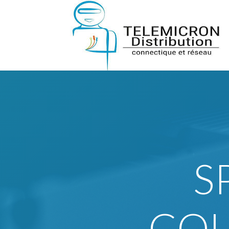
S
COU