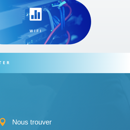

WIFI
TER

Nous trouver