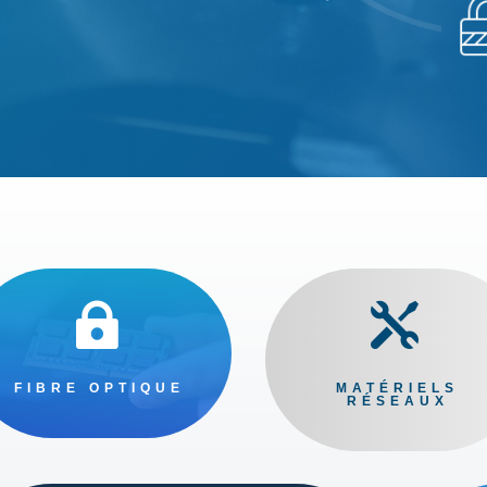


FIBRE OPTIQUE
MATÉRIELS
RÉSEAUX